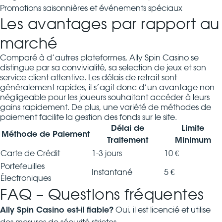
Promotions saisonnières et événements spéciaux
Les avantages par rapport au
marché
Comparé à d’autres plateformes, Ally Spin Casino se
distingue par sa convivialité, sa selection de jeux et son
service client attentive. Les délais de retrait sont
généralement rapides, il s’agit donc d’un avantage non
négligeable pour les joueurs souhaitant accéder à leurs
gains rapidement. De plus, une variété de méthodes de
paiement facilite la gestion des fonds sur le site.
Délai de
Limite
Méthode de Paiement
Traitement
Minimum
Carte de Crédit
1-3 jours
10 €
Portefeuilles
Instantané
5 €
Électroniques
FAQ – Questions fréquentes
Oui, il est licencié et utilise
Ally Spin Casino est-il fiable?