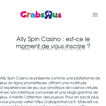
Ally Spin Casino : est-ce le
moment de vous inscrire ?
News | Posted on 31/12/2025
Ally Spin Casino se présente comme une plateforme de
jeux en ligne prometteuse, offrant une multitude
d’expériences de jeu aux amateurs de casinos virtuels.
Avec son interface conviviale et une large gamme de
jeux, il mérite l’attention des joueurs. Pour en savoir plus,
vous pouvez visiter
https://allyspinfrance.fr
. Mais est-ce