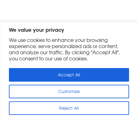
We value your privacy
We use cookies to enhance your browsing
experience, serve personalized ads or content,
and analyze our traffic. By clicking "Accept All",
you consent to our use of cookies.
Accept All
Customize
Reject All