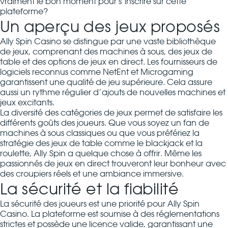
vraiment le bon moment pour s’inscrire sur cette
plateforme?
Un aperçu des jeux proposés
Ally Spin Casino se distingue par une vaste bibliothèque
de jeux, comprenant des machines à sous, des jeux de
table et des options de jeux en direct. Les fournisseurs de
logiciels reconnus comme NetEnt et Microgaming
garantissent une qualité de jeu supérieure. Cela assure
aussi un rythme régulier d’ajouts de nouvelles machines et
jeux excitants.
La diversité des catégories de jeux permet de satisfaire les
différents goûts des joueurs. Que vous soyez un fan de
machines à sous classiques ou que vous préfériez la
stratégie des jeux de table comme le blackjack et la
roulette, Ally Spin a quelque chose à offrir. Même les
passionnés de jeux en direct trouveront leur bonheur avec
des croupiers réels et une ambiance immersive.
La sécurité et la fiabilité
La sécurité des joueurs est une priorité pour Ally Spin
Casino. La plateforme est soumise à des réglementations
strictes et possède une licence valide, garantissant une