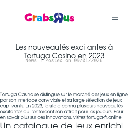
Les nouveautés excitantes à
Tortuga Casino en 2023
News | Posted on 09/01/2026
Tortuga Casino se distingue sur le marché des jeux en ligne
par son interface conviviale et sa large sélection de jeux
captivants. En 2023, le site a connu plusieurs nouveautés
excitantes qui renforcent son attrait pour les joueurs. Pour
en savoir plus sur ces innovations, visitez
tortuga-fr.online
.
Un catalogue de jeux enrichi