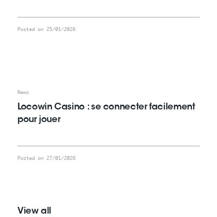
Posted on 25/01/2026
News
Locowin Casino : se connecter facilement
pour jouer
Posted on 27/01/2026
View all