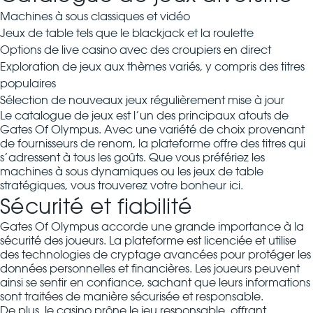
Machines à sous classiques et vidéo
Jeux de table tels que le blackjack et la roulette
Options de live casino avec des croupiers en direct
Exploration de jeux aux thèmes variés, y compris des titres
populaires
Sélection de nouveaux jeux régulièrement mise à jour
Le catalogue de jeux est l’un des principaux atouts de
Gates Of Olympus. Avec une variété de choix provenant
de fournisseurs de renom, la plateforme offre des titres qui
s’adressent à tous les goûts. Que vous préfériez les
machines à sous dynamiques ou les jeux de table
stratégiques, vous trouverez votre bonheur ici.
Sécurité et fiabilité
Gates Of Olympus accorde une grande importance à la
sécurité des joueurs. La plateforme est licenciée et utilise
des technologies de cryptage avancées pour protéger les
données personnelles et financières. Les joueurs peuvent
ainsi se sentir en confiance, sachant que leurs informations
sont traitées de manière sécurisée et responsable.
De plus, le casino prône le jeu responsable, offrant