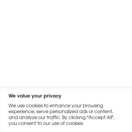
We value your privacy
We use cookies to enhance your browsing
experience, serve personalized ads or content,
and analyze our traffic. By clicking "Accept All",
you consent to our use of cookies.