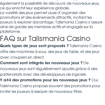
également la possibilité de découvrir de nouveaux jeux,
ce qui enrichit leur expérience globale.
La variété des jeux permet aussi d’organiser des
promotions et des événements attractifs, incitant les
joueurs à explorer davantage. Talismania Casino s’assure
ainsi de garder ses membres actifs et engagés sur la
plateforme.
FAQ sur Talismania Casino
Talismania Casino
Quels types de jeux sont proposés ?
offre des machines à sous, des jeux de table, et des jeux
avec croupiers en direct.
De
Comment sont intégrés les nouveaux jeux ?
nouveaux jeux sont régulièrement ajoutés grâce à des
partenariats avec des développeurs de logiciels.
Oui,
Y a-t-il des promotions pour les nouveaux jeux ?
Talismania Casino propose souvent des promotions pour
inciter les joueurs à essayer de nouveaux titres.