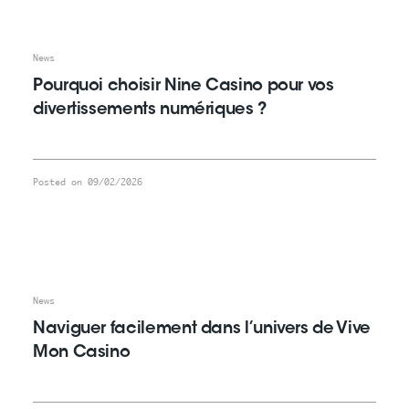
News
Pourquoi choisir Nine Casino pour vos
divertissements numériques ?
Posted on 09/02/2026
News
Naviguer facilement dans l’univers de Vive
Mon Casino